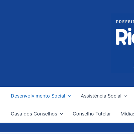
Ir
para
o
conteúdo
Desenvolvimento Social
Assistência Social
Casa dos Conselhos
Conselho Tutelar
Mídia