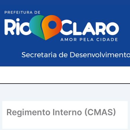
Ir
para
o
conteúdo
Regimento Interno (CMAS)